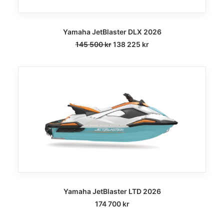
Yamaha JetBlaster DLX 2026
Opprinnelig
Nåværende
145 500
kr
138 225
kr
pris
pris
var:
er:
145
138
500 kr.
225 kr.
Yamaha JetBlaster LTD 2026
174 700
kr