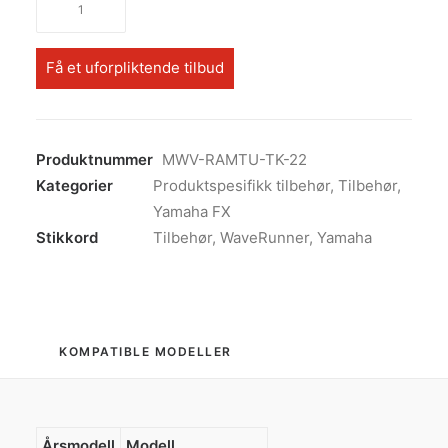
stangholder
antall
Få et uforpliktende tilbud
Produktnummer
MWV-RAMTU-TK-22
Kategorier
Produktspesifikk tilbehør
,
Tilbehør
,
Yamaha FX
Stikkord
Tilbehør
,
WaveRunner
,
Yamaha
KOMPATIBLE MODELLER
Årsmodell
Modell