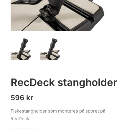
RecDeck stangholder
596
kr
Fiskestangholder som monteres på sporet på
RecDeck
RecDeck