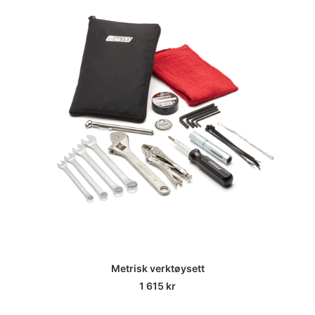
Metrisk verktøysett
1 615
kr