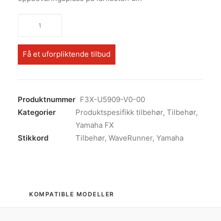
RecDeck
Premium
JetFish-
Få et uforpliktende tilbud
pakke
antall
Produktnummer
F3X-U5909-V0-00
Kategorier
Produktspesifikk tilbehør
,
Tilbehør
,
Yamaha FX
Stikkord
Tilbehør
,
WaveRunner
,
Yamaha
KOMPATIBLE MODELLER