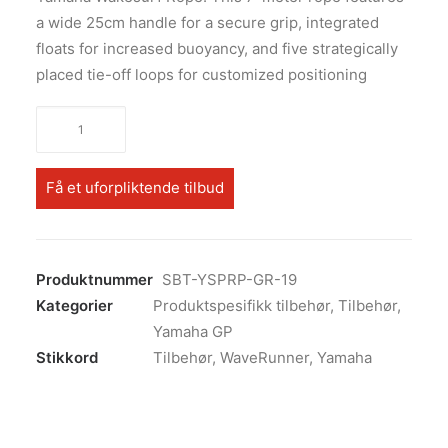
a wide 25cm handle for a secure grip, integrated
floats for increased buoyancy, and five strategically
placed tie-off loops for customized positioning
Yamaha
Wakesurf
Rope,
Få et uforpliktende tilbud
7m
antall
Produktnummer
SBT-YSPRP-GR-19
Kategorier
Produktspesifikk tilbehør
,
Tilbehør
,
Yamaha GP
Stikkord
Tilbehør
,
WaveRunner
,
Yamaha