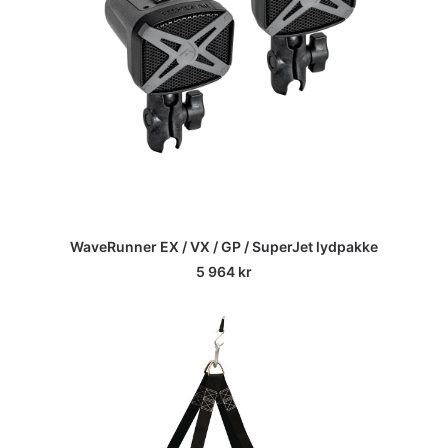
WaveRunner EX / VX / GP / SuperJet lydpakke
5 964
kr