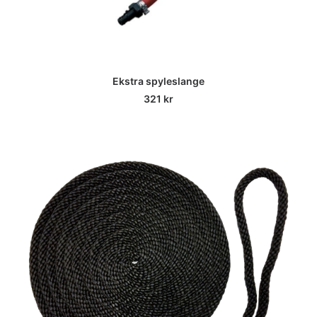
Ekstra spyleslange
321
kr