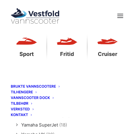
Sport
Fritid
Cruiser
PRODUKTKATEGORIER
Produktspesifikk tilbehør
(68)
Yamaha EX
(19)
BRUKTE VANNSCOOTERE
TILHENGERE
Yamaha FX
(34)
VANNSCOOTER DOCK
TILBEHØR
Yamaha GP
(31)
VERKSTED
KONTAKT
Yamaha JetBlaster
(25)
Yamaha SuperJet
(18)