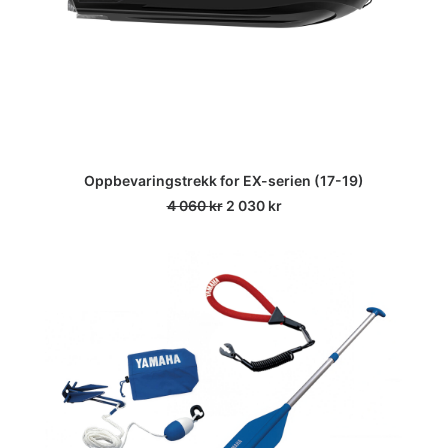
Oppbevaringstrekk for EX-serien (17-19)
Opprinnelig
Nåværende
4 060
kr
2 030
kr
pris
pris
var:
er:
4
2
060 kr.
030 kr.