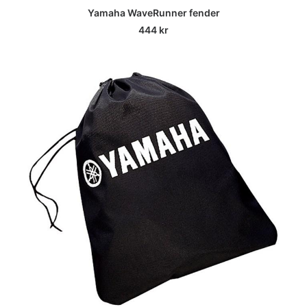
Yamaha WaveRunner fender
444
kr