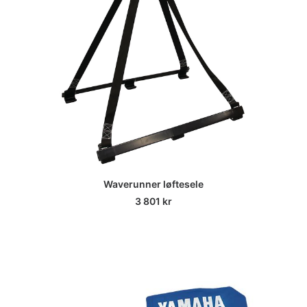
Waverunner løftesele
3 801
kr