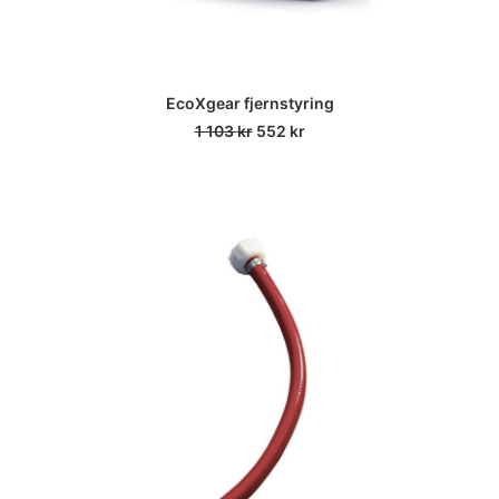
EcoXgear fjernstyring
Opprinnelig
Nåværende
1 103
kr
552
kr
pris
pris
var:
er:
1
552 kr.
103 kr.