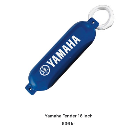
Yamaha Fender 16 inch
636
kr